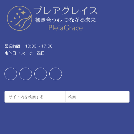
営業時間 ：10:00 ~ 17:00
定休日 ：火・水・祝日
お
マ
『PleiaGrace』
ア
問
イ
LINE
イ
い
ペ
公
コ
合
ー
式
ン
わ
ジ
ア
リ
せ
カ
ン
ウ
ク
ン
検索
ト