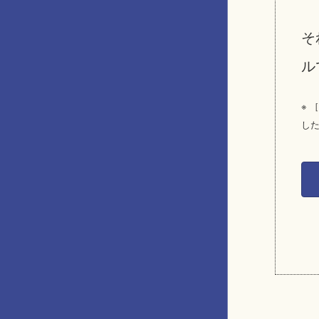
そ
ル
※ 
し