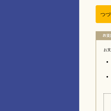
つづ
お支
お