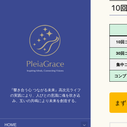
10
10回
30回
集中
コンプ
『響き合う心 つながる未来』高次元ライフ
の実践により、人びとの意識に魂を吹き込
み、互いの共鳴により未来を創造する。
まず
HOME