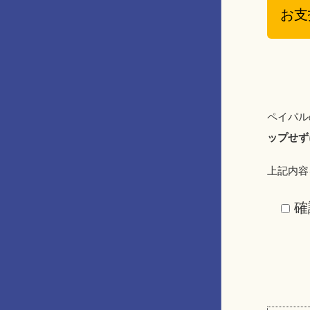
お支
ペイパル
ップせず
上記内容
確