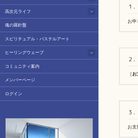
１
高次元ライフ
お申
魂の羅針盤
スピリチュアル・パステルアート
ヒーリングウェーブ
２
コミュニティ案内
［
お
メンバーページ
ログイン
３
お支