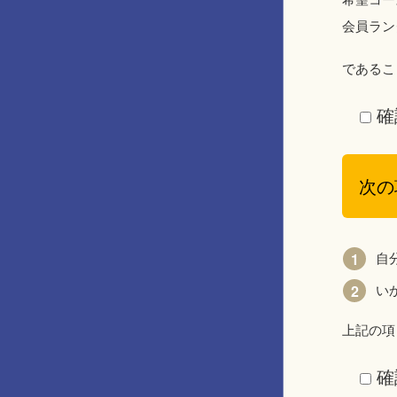
会員ランク
であるこ
確
次の
自
い
上記の項
確